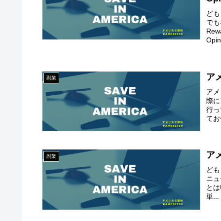
ども
でも
Re
Opini
ア
副業
アメ
際に
行っ
てお
アメ
副業
ども
ニュ
とは
単...