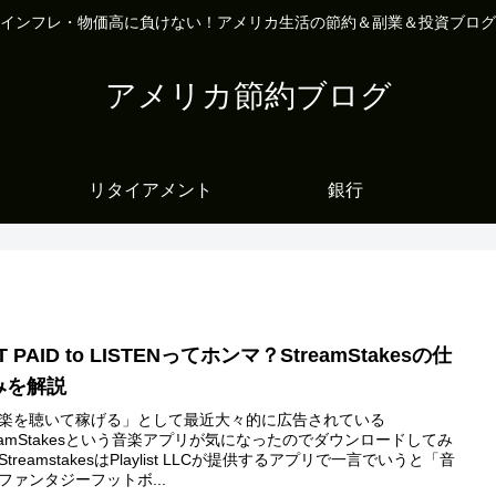
インフレ・物価高に負けない！アメリカ生活の節約＆副業＆投資ブログ
アメリカ節約ブログ
リタイアメント
銀行
T PAID to LISTENってホンマ？StreamStakesの仕
みを解説
楽を聴いて稼げる」として最近大々的に広告されている
reamStakesという音楽アプリが気になったのでダウンロードしてみ
StreamstakesはPlaylist LLCが提供するアプリで一言でいうと「音
ファンタジーフットボ...