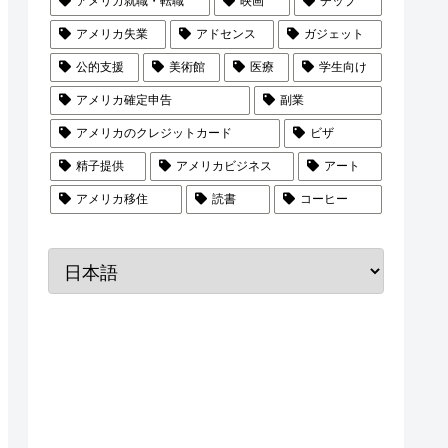
アメリカ就職・転職
映画
チップ
アメリカ失業
アドセンス
ガジェット
公的支援
美術館
医療
学生向け
アメリカ確定申告
副業
アメリカのクレジットカード
ビザ
精子提供
アメリカビジネス
アート
アメリカ移住
読書
コーヒー