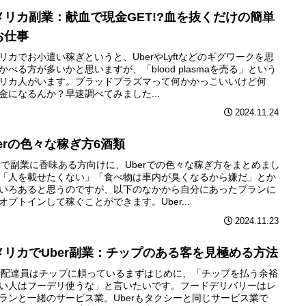
メリカ副業：献血で現金GET!?血を抜くだけの簡単
お仕事
リカでお小遣い稼ぎというと、UberやLyftなどのギグワークを思
かべる方が多いかと思いますが、「blood plasmaを売る」という
リカ人がいます。ブラッドプラズマって何かかっこいいけど何
金になるんか？早速調べてみました...
2024.11.24
berの色々な稼ぎ方6酒類
erで副業に香味ある方向けに、Uberでの色々な稼ぎ方をまとめまし
「人を載せたくない」「食べ物は車内が臭くなるから嫌だ」とか
いろあると思うのですが、以下のなかから自分にあったプランに
オプトインして稼ぐことができます。Uber...
2024.11.23
メリカでUber副業：チップのある客を見極める方法
er配達員はチップに頼っているまずはじめに、「チップを払う余裕
い人はフーデリ使うな」と言いたいです。フードデリバリーはレ
ランと一緒のサービス業。Uberもタクシーと同じサービス業で