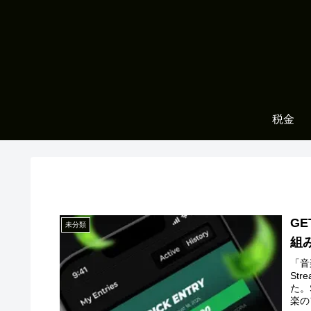
税金
GE
未分類
組
「音
St
た。
楽の