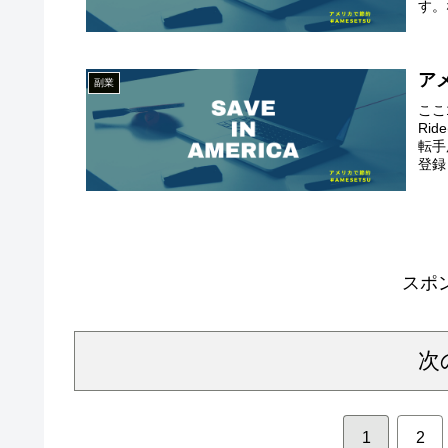
す。
ア
副業
ここ
Ri
転手
登録
スポ
次
1
2