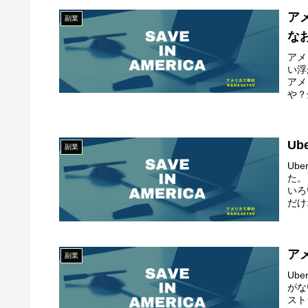
ア
副業
な
アメ
い浮
アメ
や？
U
副業
Ub
た。
いろ
だけ
ア
副業
Ub
がな
スト