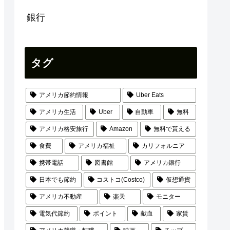
銀行
タグ
アメリカ節約情報
Uber Eats
アメリカ生活
Uber
自動車
無料
アメリカ格安旅行
Amazon
無料で貰える
食費
アメリカ福祉
カリフォルニア
携帯電話
図書館
アメリカ銀行
日本でも節約
コストコ(Costco)
仮想通貨
アメリカ不動産
楽天
モニター
電気代節約
ポイント
献血
家賃