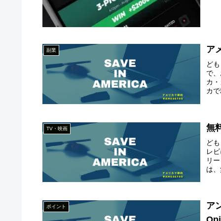
ア
副業
ども
で、
カ・
カで
無
TV・映画
ども
レビ
リー
は、
ア
ポイント
Op