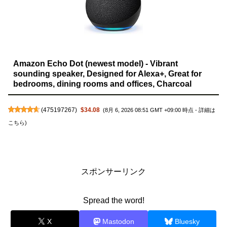
Amazon Echo Dot (newest model) - Vibrant
sounding speaker, Designed for Alexa+, Great for
bedrooms, dining rooms and offices, Charcoal
(
475197267
)
$34.08
(8月 6, 2026 08:51 GMT +09:00 時点 -
詳細は
こちら
)
スポンサーリンク
Spread the word!
X
Mastodon
Bluesky