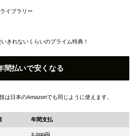
ーライブラリー
使いきれないくらいのプライム特典！
も年間払いで安くなる
技は日本のAmazonでも同じように使えます。
額
年間支払
7,200円