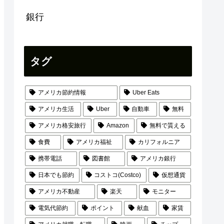
銀行
タグ
アメリカ節約情報
Uber Eats
アメリカ生活
Uber
自動車
無料
アメリカ格安旅行
Amazon
無料で貰える
食費
アメリカ福祉
カリフォルニア
携帯電話
図書館
アメリカ銀行
日本でも節約
コストコ(Costco)
仮想通貨
アメリカ不動産
楽天
モニター
電気代節約
ポイント
献血
家賃