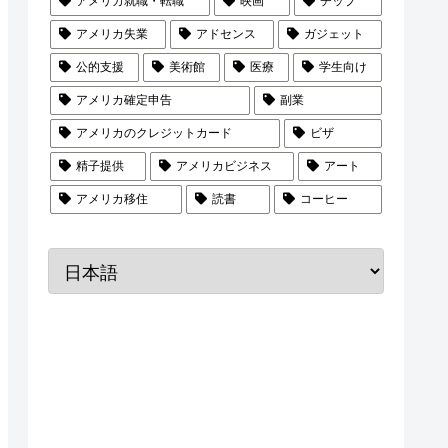
アメリカ就職・転職
映画
チップ
アメリカ失業
アドセンス
ガジェット
公的支援
美術館
医療
学生向け
アメリカ確定申告
副業
アメリカのクレジットカード
ビザ
精子提供
アメリカビジネス
アート
アメリカ移住
読書
コーヒー