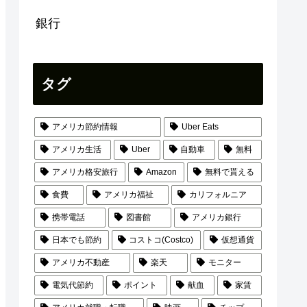
銀行
タグ
アメリカ節約情報
Uber Eats
アメリカ生活
Uber
自動車
無料
アメリカ格安旅行
Amazon
無料で貰える
食費
アメリカ福祉
カリフォルニア
携帯電話
図書館
アメリカ銀行
日本でも節約
コストコ(Costco)
仮想通貨
アメリカ不動産
楽天
モニター
電気代節約
ポイント
献血
家賃