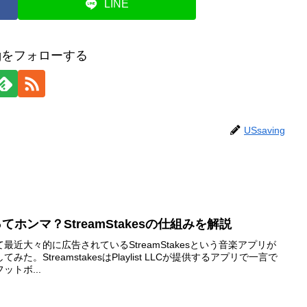
LINE
ingをフォローする
USsaving
TENってホンマ？StreamStakesの仕組みを解説
近大々的に広告されているStreamStakesという音楽アプリが
。StreamstakesはPlaylist LLCが提供するアプリで一言で
トボ...