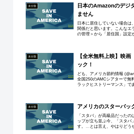
日本のAmazonのデ
未分類
ません
日本に居住していない場合は、
関係だと思います。こんなエ
の管理＞から「居住国」設定が
【全米無料上映】映画
未分類
ック！
ども、アメリカ節約情報 (@a
全国250のAMCシアターで
ラックヒストリーマンス」であ
アメリカのスターバッ
未分類
「スタバ」が高級品だったの
ップが立ち並ぶ今、「スタバ
す。…とは言え、やはりどうせ