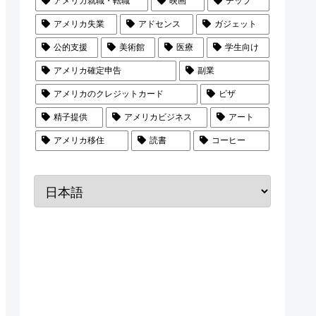
アメリカ就職・転職
映画
チップ
アメリカ失業
アドセンス
ガジェット
公的支援
美術館
医療
学生向け
アメリカ確定申告
副業
アメリカのクレジットカード
ビザ
精子提供
アメリカビジネス
アート
アメリカ移住
読書
コーヒー