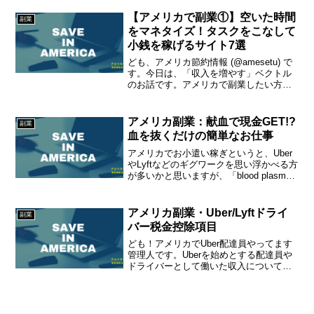
ランにだけオプトインして稼ぐことがで
きます。Uber...
【アメリカで副業①】空いた時間
副業
をマネタイズ！タスクをこなして
小銭を稼げるサイト7選
ども、アメリカ節約情報 (@amesetu) で
す。今日は、「収入を増やす」ベクトル
のお話です。アメリカで副業したい方、
副収入を得たい方、時間をマネタイズし
たい方にピッタリのサービスを7つ紹介し
ます。また以下は、自分がサービス提供
アメリカ副業：献血で現金GET!?
副業
者として「...
血を抜くだけの簡単なお仕事
アメリカでお小遣い稼ぎというと、Uber
やLyftなどのギグワークを思い浮かべる方
が多いかと思いますが、「blood plasma
を売る」というアメリカ人がいます。ブ
ラッドプラズマって何かかっこいいけど
何や？金になるんか？早速調べてみまし
アメリカ副業・Uber/Lyftドライ
副業
た...
バー税金控除項目
ども！アメリカでUber配達員やってます
管理人です。Uberを始めとする配達員や
ドライバーとして働いた収入についての
確定申告の方法や、収入から控除できる
項目を解説します。1. Uberの収入を正し
く申告するアメリカでフードデリバリー
配達員や...