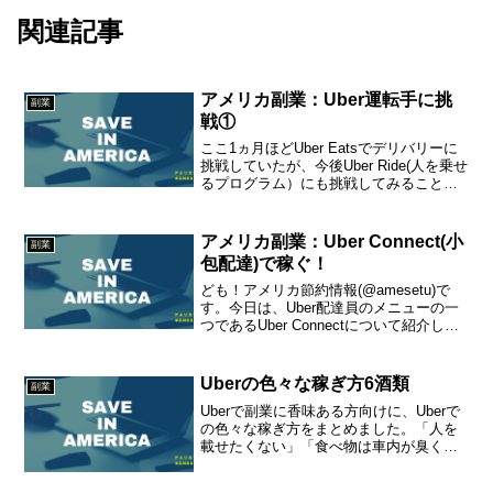
関連記事
アメリカ副業：Uber運転手に挑
副業
戦①
ここ1ヵ月ほどUber Eatsでデリバリーに
挑戦していたが、今後Uber Ride(人を乗せ
るプログラム）にも挑戦してみることに
した。Uberの運転手用のアプリは、Uber
EatsとRidesのアプリが同じで、配達員だ
け登録していても、...
アメリカ副業：Uber Connect(小
副業
包配達)で稼ぐ！
ども！アメリカ節約情報(@amesetu)で
す。今日は、Uber配達員のメニューの一
つであるUber Connectについて紹介しま
す。Uber ConnectとはUber Connectは、
Uberの配達サービスの一種で、小包や荷
物を簡単...
Uberの色々な稼ぎ方6酒類
副業
Uberで副業に香味ある方向けに、Uberで
の色々な稼ぎ方をまとめました。「人を
載せたくない」「食べ物は車内が臭くな
るから嫌だ」とかいろいろあると思うの
ですが、以下のなかから自分にあったプ