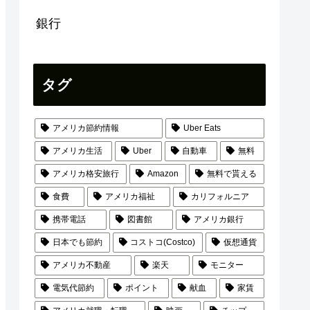
銀行
タグ
アメリカ節約情報
Uber Eats
アメリカ生活
Uber
自動車
無料
アメリカ格安旅行
Amazon
無料で貰える
食費
アメリカ福祉
カリフォルニア
携帯電話
図書館
アメリカ銀行
日本でも節約
コストコ(Costco)
仮想通貨
アメリカ不動産
楽天
モニター
電気代節約
ポイント
献血
家賃