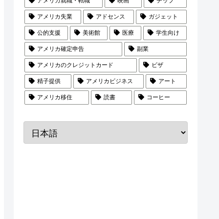
アメリカ就職・転職
映画
チップ
アメリカ失業
アドセンス
ガジェット
公的支援
美術館
医療
学生向け
アメリカ確定申告
副業
アメリカのクレジットカード
ビザ
精子提供
アメリカビジネス
アート
アメリカ移住
読書
コーヒー