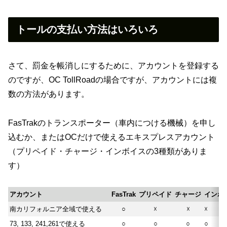
トールの支払い方法はいろいろ
さて、罰金を帳消しにするために、アカウントを登録する
のですが、OC TollRoadの場合ですが、アカウントには複
数の方法があります。
FasTrakのトランスポーター（車内につける機械）を申し
込むか、またはOCだけで使えるエキスプレスアカウント
（プリペイド・チャージ・インボイスの3種類がありま
す）
アカウント
FasTrak
プリペイド
チャージ
インボ
南カリフォルニア全域で使える
○
☓
☓
☓
73, 133, 241,261で使える
○
○
○
○