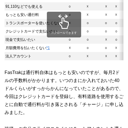
91,110などでも使える
○
☓
☓
☓
もっとも安い通行料
○
☓
☓
☓
トランスポーターを使いたくない
☓
○
○
○
クレジットカードで支払いたい
○
○
○
○
スクロールできます
現金で支払いたい
○
○
☓
○
月額費用を払いたくない
*1
☓
○
○
☓
法人アカウント
○
☓
☓
☓
FasTrakは通行料自体はもっとも安いのですが、毎月2ド
ルの手数料がかかります。いつのまにか入れておいた40
ドルくらいがすっからかんになっていたことがあるので、
今回はクレジットカードを登録し、有料道路を使用するご
とに自動で通行料が引き落とされる「チャージ」に申し込
みました。