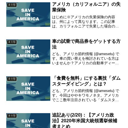
をまとめました。IRSに確定申告をするセ
アメリカ（カリフォルニア）の失
未分類
レクティ...
業保険
はじめに※アメリカの失業保険の内容
は、州によって異なります。この記事
は、カリフォルニアで失業した場合の情
報です。情報は正確を期しております
が、間違っている場合があります。必ず
ご自分で情報を調べてください。カリフ
車の試乗で商品券をゲットする方
未分類
ォルニアの失業保険をもらえる条...
法
ども、アメリカ節約情報 (@amesetu) で
す。車の買い替えを検討されている方は
いませんか？アメリカの自動車ディーラ
ーでは、「試乗すると商品券をもらえ
る」というプロモーションをしていると
ころがあります。例えばヒュンダイはこ
「食費を無料」にする裏技「ダム
未分類
んな感じ。左の...
スターダイビング」とは？
ども、アメリカ節約情報 (@amesetu) で
す。今回はややキワモノネタ。アメリカ
でここ数年注目されている「ダムスター
ダイビング（dumpster diving）」の紹介
です。※この行為を必ずしもおすすめす
るわけではありません。色々考えさ...
追記あり(2/20)：【アメリカ政
未分類
治】2020年米国大統領選挙候補
者まとめ