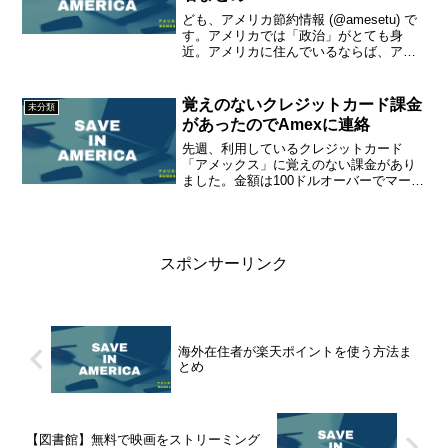
ども、アメリカ節約情報 (@amesetu) で
す。アメリカでは「政治」がとても身
近。アメリカに住んでいるならば、アメ
リカの政治に少しは詳しくなりたいです
よね？ということで、今日は、そろそろ
動きが出てきた2020年のアメリカ大統領
覚えのないクレジットカード課金
未分類
選挙につい...
があったのでAmexに連絡
先週、利用しているクレジットカード
「アメックス」に覚えのない課金があり
ました。金額は100ドルオーバーでマーチ
ャント名はF REGI。え、えふれじ？って
何？？普段使うチャージは全て「ああ、
あれね！」とわかるのですが、これにつ
いては全く記憶な...
スポンサーリンク
海外在住者が楽天ポイントを使う方法ま
とめ
【図書館】無料で映画をストリーミング