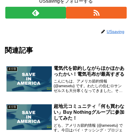
USsavingをフォローする
USsaving
関連記事
電気代を節約しながらほかほかあ
未分類
ったかい！電気毛布が最高すぎる
こんにちは、アメリカ節約情報
(@amesetu) です。わたしの住むロサン
ゼルスも大分寒くなってきました。そこ
で電気毛布を使い出しましたー。電気毛
布には、①下に敷くタイプ、②上にかけ
るタイプ、③かけ敷き兼用タイプがあり
超地元コミュニティ「何も買わな
未分類
ます。わたしは上にか...
い」Buy Nothingグループに参加
してみた！
ども、アメリカ節約情報 (@amesetu) で
す。今日はバイ・ナッシング・プロジェ