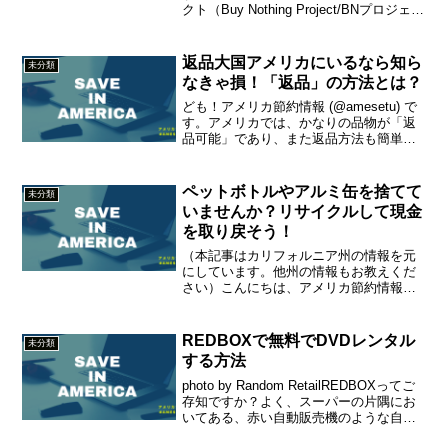
クト（Buy Nothing Project/BNプロジェク
ト）について紹介します。これは、地元
で物やサービスを与え合うという趣旨の
ハイパーローカルコミュニ...
返品大国アメリカにいるなら知ら
未分類
なきゃ損！「返品」の方法とは？
ども！アメリカ節約情報 (@amesetu) で
す。アメリカでは、かなりの品物が「返
品可能」であり、また返品方法も簡単に
なっています。一体どんな製品が返品で
きるのか？返品するためには何が必要な
のか？など、アメリカでの返品について
ペットボトルやアルミ缶を捨てて
未分類
解説します。...
いませんか？リサイクルして現金
を取り戻そう！
（本記事はカリフォルニア州の情報を元
にしています。他州の情報もお教えくだ
さい）こんにちは、アメリカ節約情報
(@amesetu) です。カリフォルニア州で
は、ペットボトルなどのリサイクル価値
のある製品を買う時に、
REDBOXで無料でDVDレンタル
未分類
「CRV（Californi...
する方法
photo by Random RetailREDBOXってご
存知ですか？よく、スーパーの片隅にお
いてある、赤い自動販売機のような自動
DVDレンタル機械です。意識しないと視