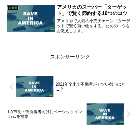
界に入らないのですが、結構新し目の映
画が揃っていていいんですよ。実は...
アメリカのスーパー「ターゲッ
未分類
ト」で賢く節約する10つのコツ
アメリカで人気の小売チェーン「ターゲ
ットで賢く買い物をする」ためのコツを
お教えします。
スポンサーリンク
2021年全米で不動産がアツい都市はど
こ？
LA市長・低所得者向けにベーシックイン
カムを提案