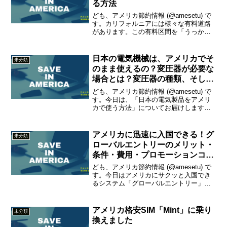
る方法
ども、アメリカ節約情報 (@amesetu) で
す。カリフォルニアには様々な有料道路
があります。この有料区間を「うっか
り」走ってしまった場合、罰金の請求書
が後から送られてきます。今回は、その
罰金を帳消しにする方法を紹介します。
日本の電気機械は、アメリカでそ
未分類
カリフォルニア...
のまま使えるの？変圧器が必要な
場合とは？変圧器の種類、そして
オススメ変圧器はこれだ！
ども、アメリカ節約情報 (@amesetu) で
す。今日は、「日本の電気製品をアメリ
カで使う方法」についてお届けします！
きっかけはこちらのツイート。
@amesetu はじめまして、@amesetu 様
に教えていただきたいことがあります。
アメリカに迅速に入国できる！グ
未分類
実は...
ローバルエントリーのメリット・
条件・費用・プロモーションコー
ドの入手法
ども、アメリカ節約情報 (@amesetu) で
す。今日はアメリカにサクッと入国でき
るシステム「グローバルエントリー」の
紹介です。
アメリカ格安SIM「Mint」に乗り
未分類
換えました