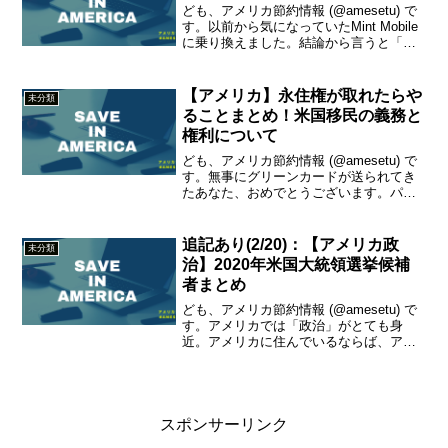
ども、アメリカ節約情報 (@amesetu) で
す。以前から気になっていたMint Mobile
に乗り換えました。結論から言うと「よ
さそう」です。以下、詳しくレポートし
ます。Mint Mobileとは？Mint Mobileの価
格は？Min...
【アメリカ】永住権が取れたらや
未分類
ることまとめ！米国移民の義務と
権利について
ども、アメリカ節約情報 (@amesetu) で
す。無事にグリーンカードが送られてき
たあなた、おめでとうございます。パチ
パチパチ。今日は米国永住権（グリーン
カード）を取った後に発生する義務など
をまとめました。IRSに確定申告をするセ
追記あり(2/20)：【アメリカ政
未分類
レクティ...
治】2020年米国大統領選挙候補
者まとめ
ども、アメリカ節約情報 (@amesetu) で
す。アメリカでは「政治」がとても身
近。アメリカに住んでいるならば、アメ
リカの政治に少しは詳しくなりたいです
よね？ということで、今日は、そろそろ
動きが出てきた2020年のアメリカ大統領
選挙につい...
スポンサーリンク