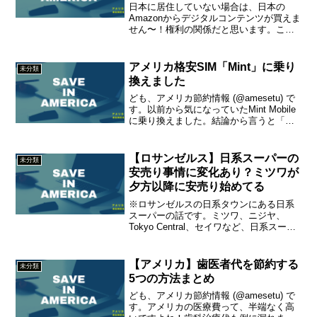
日本に居住していない場合は、日本の
Amazonからデジタルコンテンツが買えま
せん〜！権利の関係だと思います。こん
なエラーが出た場合は、アカウントサー
ビス＞からデジタルコンテンツの管理＞
から「居住国」設定が「日本」になって
アメリカ格安SIM「Mint」に乗り
未分類
いるか確認しましょう...
換えました
ども、アメリカ節約情報 (@amesetu) で
す。以前から気になっていたMint Mobile
に乗り換えました。結論から言うと「よ
さそう」です。以下、詳しくレポートし
ます。Mint Mobileとは？Mint Mobileの価
格は？Min...
【ロサンゼルス】日系スーパーの
未分類
安売り事情に変化あり？ミツワが
夕方以降に安売り始めてる
※ロサンゼルスの日系タウンにある日系
スーパーの話です。ミツワ、ニジヤ、
Tokyo Central、セイワなど、日系スーパ
ー激戦地のロサンゼルスですが、多くの
スーパーが夕方以降デリや弁当製品の安
売り（約20％OFFが目安）なのに対し、
【アメリカ】歯医者代を節約する
未分類
これまで...
5つの方法まとめ
ども、アメリカ節約情報 (@amesetu) で
す。アメリカの医療費って、半端なく高