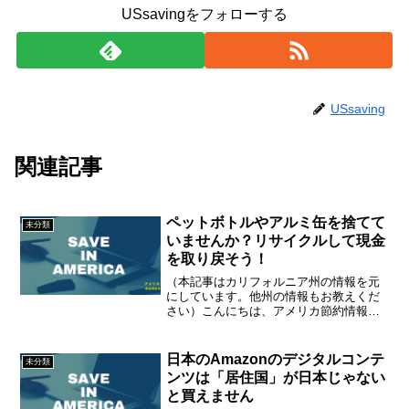
USsavingをフォローする
USsaving
関連記事
ペットボトルやアルミ缶を捨てて
未分類
いませんか？リサイクルして現金
を取り戻そう！
（本記事はカリフォルニア州の情報を元
にしています。他州の情報もお教えくだ
さい）こんにちは、アメリカ節約情報
(@amesetu) です。カリフォルニア州で
は、ペットボトルなどのリサイクル価値
のある製品を買う時に、
日本のAmazonのデジタルコンテ
未分類
「CRV（Californi...
ンツは「居住国」が日本じゃない
と買えません