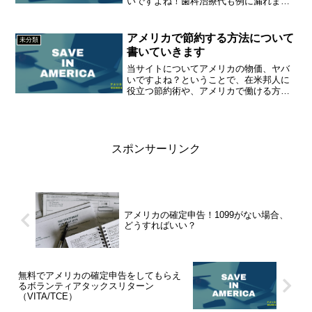
いですよね！歯科治療代も例に漏れませ
ん。2008年から2018年の間に今回は、歯
科治療を安くする方法をまとめてみまし
た。
アメリカで節約する方法について
未分類
書いていきます
当サイトについてアメリカの物価、ヤバ
いですよね？ということで、在米邦人に
役立つ節約術や、アメリカで働ける方向
けの副業情報、お得情報をまとめていき
ます！特に、アメリカに来たばかりで、
英語が苦手な方のお役に立てればと思っ
ています。筆者が南カリフ...
スポンサーリンク
アメリカの確定申告！1099がない場合、
どうすればいい？
無料でアメリカの確定申告をしてもらえ
るボランティアタックスリターン
（VITA/TCE）