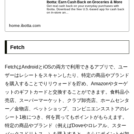
Ibotta: Earn Cash Back on Groceries & More
Get real cash back on your everyday purchases with
Ibotta. Download the free U.S.-based app for cash back
on in-store an...
home.ibotta.com
Fetch
FetchはAndroidとiOSの両方で利用できるアプリで、ユー
ザーはレシートをスキャンしたり、特定の商品やブランド
を購入することでりリウォードを貯め、Amazonやターゲ
ットのギフトカードと交換することができます。食料品小
売店、スーパーマーケット、クラブ卸売店、ホームセンタ
ー／金物店、ペットショップ、コンビニエンスストアのレ
シート1枚につき、何を買ってもポイントがもらえます。
特定の商品やブランド（例えばDoveやロレアル、スター
バックスドリトス、）を購入すると、さらにポイントが加