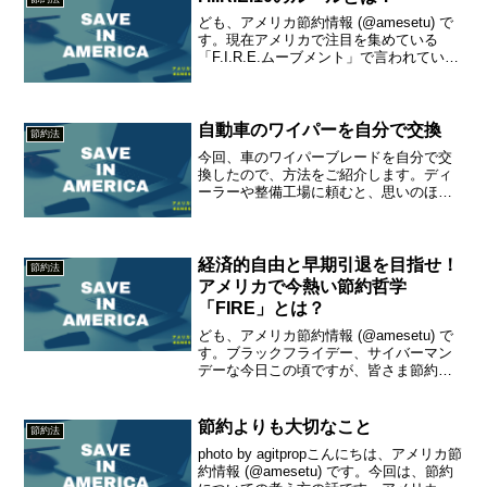
ども、アメリカ節約情報 (@amesetu) で
す。現在アメリカで注目を集めている
「F.I.R.E.ムーブメント」で言われている
10のルールを紹介します。節約・貯金・
投資・引退後の生活方法なのですが、具
体的には以下のようになります。
自動車のワイパーを自分で交換
節約法
今回、車のワイパーブレードを自分で交
換したので、方法をご紹介します。ディ
ーラーや整備工場に頼むと、思いのほか
高額なレイバー料金がかかることがあり
ますが、自分で交換すれば、その費用を
大幅に節約することができます。1. ワイ
パーブレード交換の準...
経済的自由と早期引退を目指せ！
節約法
アメリカで今熱い節約哲学
「FIRE」とは？
ども、アメリカ節約情報 (@amesetu) で
す。ブラックフライデー、サイバーマン
デーな今日この頃ですが、皆さま節約し
てますか？めちゃくちゃ久しぶりの節約
ブログですが、今日は、アメリカで最近
注目を集めている「F.I.R.E.ムーブメン
節約よりも大切なこと
節約法
ト」...
photo by agitpropこんにちは、アメリカ節
約情報 (@amesetu) です。今回は、節約