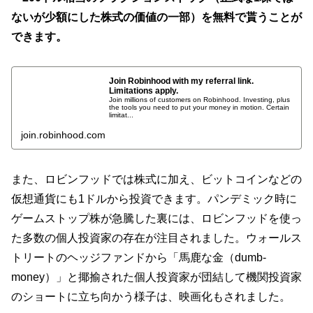
ないが少額にした株式の価値の一部）を無料で貰うことが
できます。
Join Robinhood with my referral link.
Limitations apply.
Join millions of customers on Robinhood. Investing, plus
the tools you need to put your money in motion. Certain
limitat...
join.robinhood.com
また、ロビンフッドでは株式に加え、ビットコインなどの
仮想通貨にも1ドルから投資できます。パンデミック時に
ゲームストップ株が急騰した裏には、ロビンフッドを使っ
た多数の個人投資家の存在が注目されました。ウォールス
トリートのヘッジファンドから「馬鹿な金（dumb-
money）」と揶揄された個人投資家が団結して機関投資家
のショートに立ち向かう様子は、映画化もされました。