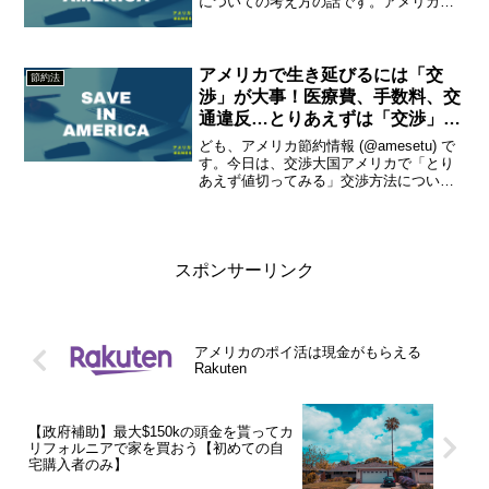
についての考え方の話です。アメリカに
も進出しているカレーチェーン「CoCo壱
番屋」が廃棄を依頼した冷凍カツが転売
されていたことが日本で大...
アメリカで生き延びるには「交
節約法
渉」が大事！医療費、手数料、交
通違反…とりあえずは「交渉」し
てみよう
ども、アメリカ節約情報 (@amesetu) で
す。今日は、交渉大国アメリカで「とり
あえず値切ってみる」交渉方法について
紹介します。日本で育った人にとって
は、難しいかもしれませんが、一度やっ
てみる価値はありです。うまく行けば、
大きな節約が期...
スポンサーリンク
アメリカのポイ活は現金がもらえる
Rakuten
【政府補助】最大$150kの頭金を貰ってカ
リフォルニアで家を買おう【初めての自
宅購入者のみ】