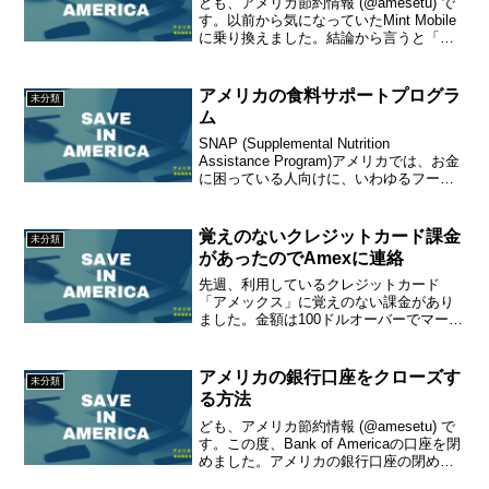
ども、アメリカ節約情報 (@amesetu) で
す。以前から気になっていたMint Mobile
に乗り換えました。結論から言うと「よ
さそう」です。以下、詳しくレポートし
ます。Mint Mobileとは？Mint Mobileの価
格は？Min...
アメリカの食料サポートプログラ
未分類
ム
SNAP (Supplemental Nutrition
Assistance Program)アメリカでは、お金
に困っている人向けに、いわゆるフード
スタンプやEBTと言われる食料品を買う
ための毎月支援プログラムがある。支給
条件は居住州によ...
覚えのないクレジットカード課金
未分類
があったのでAmexに連絡
先週、利用しているクレジットカード
「アメックス」に覚えのない課金があり
ました。金額は100ドルオーバーでマーチ
ャント名はF REGI。え、えふれじ？って
何？？普段使うチャージは全て「ああ、
あれね！」とわかるのですが、これにつ
アメリカの銀行口座をクローズす
未分類
いては全く記憶な...
る方法
ども、アメリカ節約情報 (@amesetu) で
す。この度、Bank of Americaの口座を閉
めました。アメリカの銀行口座の閉め方
銀行口座の閉め方は、簡単にいうと口座