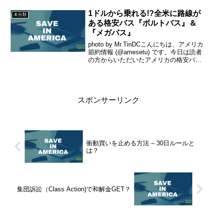
残高をゼロにするトールフリー番号（バ
ンカメの場合は→1 (800) ...
1ドルから乗れる!?全米に路線が
未分類
ある格安バス『ボルトバス』＆
『メガバス』
photo by Mr.TinDCこんにちは、アメリカ
節約情報 (@amesetu) です。今日は読者
の方からいただいたアメリカの格安バス
情報を紹介します！
スポンサーリンク
衝動買いを止める方法 – 30日ルールと
は？
集団訴訟（Class Action)で和解金GET？