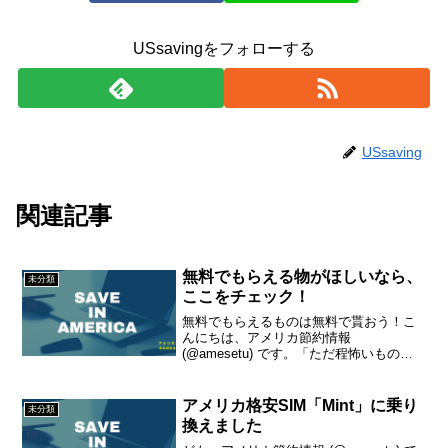
USsavingをフォローする
USsaving
関連記事
無料でもらえる物がほしいなら、
未分類
ここをチェック！
無料でもらえるものは無料で貰おう！こ
んにちは、アメリカ節約情報
(@amesetu) です。「ただ程怖いものは
ない」なんて言いますが、アメリカ生活
には、無料のものが結構存在します。こ
こでは、無料のものを探せるサイトをご
アメリカ格安SIM「Mint」に乗り
未分類
紹介します。無料は節約...
換えました